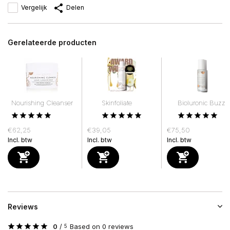
Vergelijk
Delen
Gerelateerde producten
Nourishing Cleanser
Skinfoliate
Bioluronic Buzz
€62,25
€39,05
€75,50
Incl. btw
Incl. btw
Incl. btw
Reviews
0
/
Based on 0 reviews
5