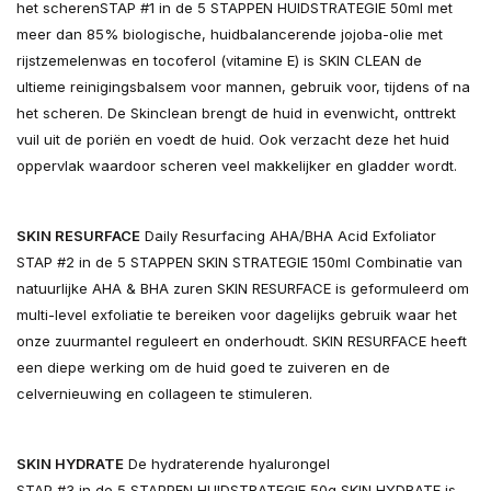
het scherenSTAP #1 in de 5 STAPPEN HUIDSTRATEGIE 50ml met
meer dan 85% biologische, huidbalancerende jojoba-olie met
rijstzemelenwas en tocoferol (vitamine E) is SKIN CLEAN de
ultieme reinigingsbalsem voor mannen, gebruik voor, tijdens of na
het scheren. De Skinclean brengt de huid in evenwicht, onttrekt
vuil uit de poriën en voedt de huid. Ook verzacht deze het huid
oppervlak waardoor scheren veel makkelijker en gladder wordt.
SKIN RESURFACE
Daily Resurfacing AHA/BHA Acid Exfoliator
STAP #2 in de 5 STAPPEN SKIN STRATEGIE 150ml Combinatie van
natuurlijke AHA & BHA zuren SKIN RESURFACE is geformuleerd om
multi-level exfoliatie te bereiken voor dagelijks gebruik waar het
onze zuurmantel reguleert en onderhoudt. SKIN RESURFACE heeft
een diepe werking om de huid goed te zuiveren en de
celvernieuwing en collageen te stimuleren.
SKIN HYDRATE
De hydraterende hyalurongel
STAP #3 in de 5 STAPPEN HUIDSTRATEGIE 50g SKIN HYDRATE is