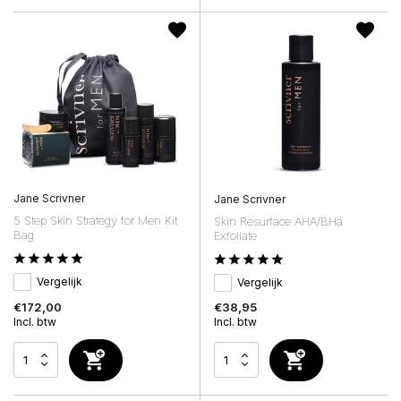
Jane Scrivner
Jane Scrivner
5 Step Skin Strategy for Men Kit
Skin Resurface AHA/BHa
Bag
Exfoliate
Vergelijk
Vergelijk
€172,00
€38,95
Incl. btw
Incl. btw