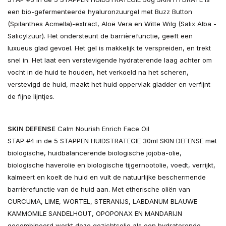
een bio-gefermenteerde hyaluronzuurgel met Buzz Button
(Spilanthes Acmella)-extract, Aloë Vera en Witte Wilg (Salix Alba -
Salicylzuur). Het ondersteunt de barrièrefunctie, geeft een
luxueus glad gevoel. Het gel is makkelijk te verspreiden, en trekt
snel in. Het laat een verstevigende hydraterende laag achter om
vocht in de huid te houden, het verkoeld na het scheren,
verstevigd de huid, maakt het huid oppervlak gladder en verfijnt
de fijne lijntjes.
SKIN DEFENSE
Calm Nourish Enrich Face Oil
STAP #4 in de 5 STAPPEN HUIDSTRATEGIE 30ml SKIN DEFENSE met
biologische, huidbalancerende biologische jojoba-olie,
biologische haverolie en biologische tijgernootolie, voedt, verrijkt,
kalmeert en koelt de huid en vult de natuurlijke beschermende
barrièrefunctie van de huid aan. Met etherische oliën van
CURCUMA, LIME, WORTEL, STERANIJS, LABDANUM BLAUWE
KAMMOMILE SANDELHOUT, OPOPONAX EN MANDARIJN
gecombineerd werkt deze gezichtsolie als een hydraterende