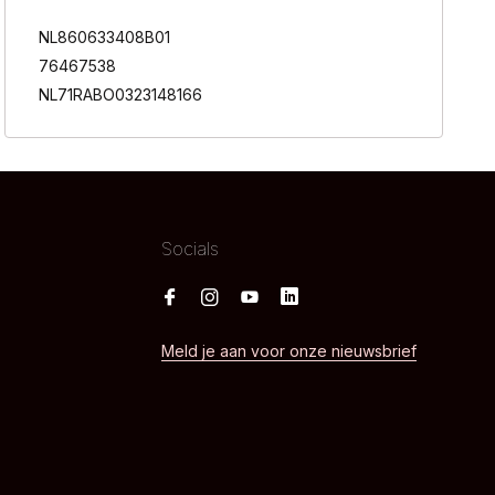
NL860633408B01
76467538
NL71RABO0323148166
Socials
Meld je aan voor onze nieuwsbrief