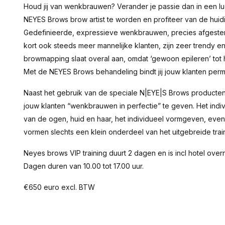
Houd jij van wenkbrauwen? Verander je passie dan in een luc
NEYES Brows brow artist te worden en profiteer van de hui
Gedefinieerde, expressieve wenkbrauwen, precies afgestem
kort ook steeds meer mannelijke klanten, zijn zeer trendy en
browmapping slaat overal aan, omdat ‘gewoon epileren’ tot
Met de NEYES Brows behandeling bindt jij jouw klanten perm
Naast het gebruik van de speciale N|EYE|S Brows producten
jouw klanten “wenkbrauwen in perfectie” te geven. Het ind
van de ogen, huid en haar, het individueel vormgeven, eve
vormen slechts een klein onderdeel van het uitgebreide tra
Neyes brows VIP training duurt 2 dagen en is incl hotel over
Dagen duren van 10.00 tot 17.00 uur.
€650 euro excl. BTW