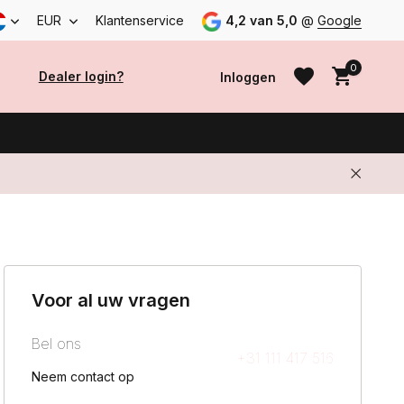
EUR
Klantenservice
4,2 van 5,0
@
Google
0
Dealer login?
Inloggen
Account aanmaken
Account aanmaken
Voor al uw vragen
Bel ons
+31 111 417 516
Neem contact op