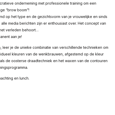
ratieve onderneming met professionele training om een ​​
dige “brow boom”!
d op het type en de gezichtsvorm van je vrouwelijke en sinds
 alle media berichten zijn er enthousiast over. Het concept van
 het verleden behoort…
anent aan je!
, leer je de unieke combinatie van verschillende technieken om
ividueel kleuren van de wenkbrauwen, afgestemd op de kleur
nals de oosterse draadtechniek en het waxen van de contouren
iningsprogramma.
nachting en lunch.