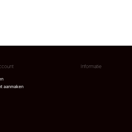
ccount
Informatie
en
nt aanmaken