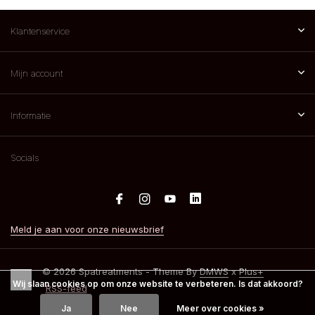
Klantenservice
Mijn account
Informatie
Socials
Meld je aan voor onze nieuwsbrief
© 2026 Spatreatments - Theme By
DMWS
x
Plus+
Wij slaan cookies op om onze website te verbeteren. Is dat akkoord?
RSS-feed
Ja
Nee
Meer over cookies »