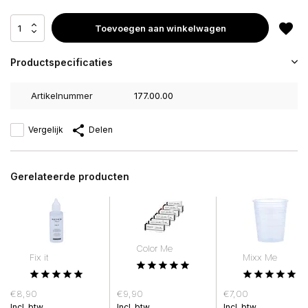
Toevoegen aan winkelwagen
Productspecificaties
Artikelnummer
177.00.00
Vergelijk
Delen
Gerelateerde producten
Color Me
Fix it
Mixx Me
€8,90
€9,90
€7,00
Incl. btw
Incl. btw
Incl. btw