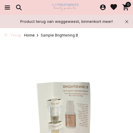
0
Product terug van weggeweest, binnenkort meer!
Terug
Home
Sample Brightening B