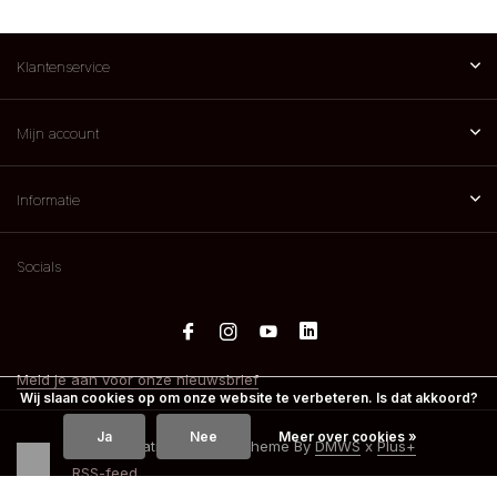
Klantenservice
Mijn account
Informatie
Socials
Meld je aan voor onze nieuwsbrief
Wij slaan cookies op om onze website te verbeteren. Is dat akkoord?
Ja
Nee
Meer over cookies »
© 2026 Spatreatments - Theme By
DMWS
x
Plus+
RSS-feed