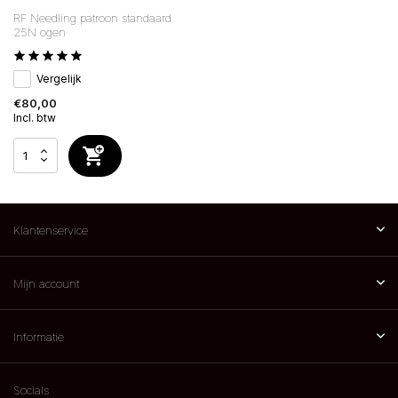
RF Needling patroon standaard
25N ogen
Vergelijk
€80,00
Incl. btw
Klantenservice
Mijn account
Informatie
Socials