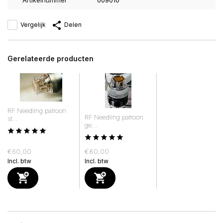
Artikelnummer
009010
Vergelijk
Delen
Gerelateerde producten
RF Needling patroon
RF Needling patroon
st...
ge...
€60,00
€80,00
Incl. btw
Incl. btw