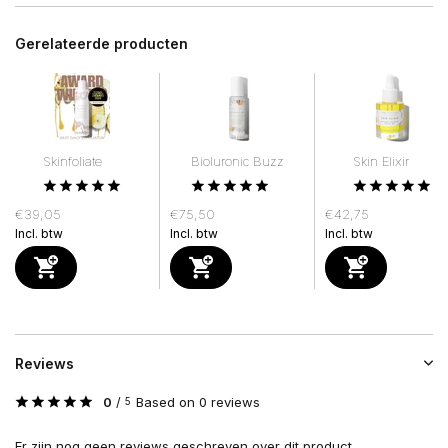
Gerelateerde producten
Skinfoliate
Bioluronic Buzz
Skin Elixir
€39,05
€75,50
€42,75
Incl. btw
Incl. btw
Incl. btw
Reviews
0
/
Based on 0 reviews
5
Er zijn nog geen reviews geschreven over dit product..