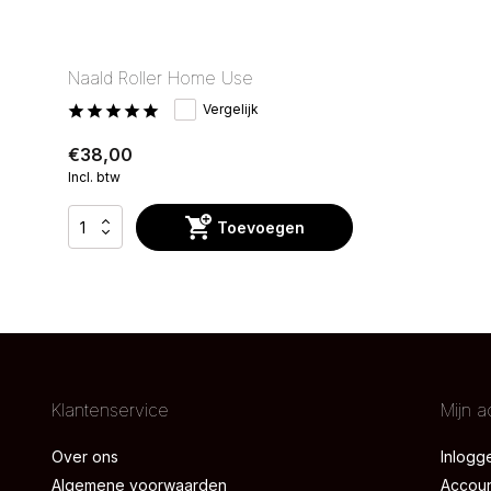
Naald Roller Home Use
Vergelijk
€38,00
Incl. btw
Toevoegen
Klantenservice
Mijn a
Over ons
Inlogg
Algemene voorwaarden
Accou