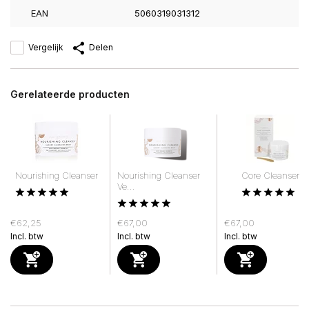
EAN
5060319031312
Vergelijk
Delen
Gerelateerde producten
Nourishing Cleanser
Nourishing Cleanser
Core Cleanser
Ve...
€62,25
€67,00
€67,00
Incl. btw
Incl. btw
Incl. btw