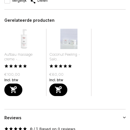
Vergelijk
Delen
Gerelateerde producten
Aufbau massage
Coconut Peeling -
creme -...
Salo...
€100,00
€80,00
Incl. btw
Incl. btw
Reviews
0
/
Based on 0 reviews
5