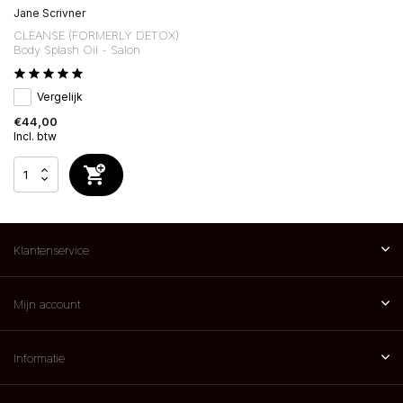
Jane Scrivner
CLEANSE (FORMERLY DETOX)
Body Splash Oil - Salon
Vergelijk
€44,00
Incl. btw
Klantenservice
Mijn account
Informatie