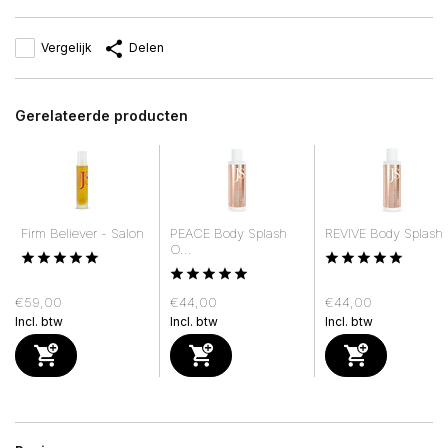
Vergelijk
Delen
Gerelateerde producten
Firm Believer - Salon
PEACE Body Splash
REVIVE Body Splash .
O...
€59,00
€44,00
€44,00
Incl. btw
Incl. btw
Incl. btw