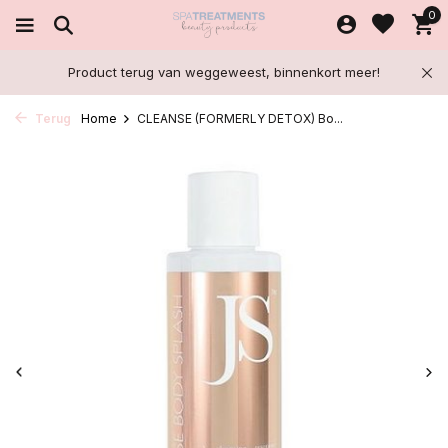
0
Product terug van weggeweest, binnenkort meer!
Terug
Home
CLEANSE (FORMERLY DETOX) Bo...