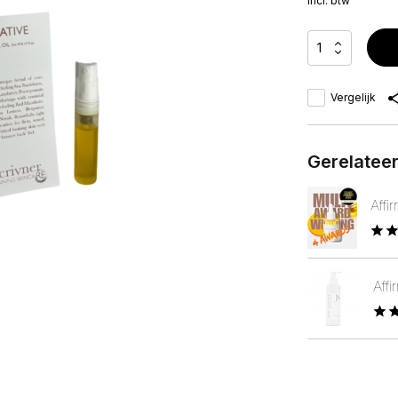
Incl. btw
Vergelijk
Gerelatee
Affi
Affi