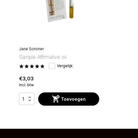
Jane Scrivner
Sample Affirmative oil
Vergelijk
€3,03
Incl. btw
Toevoegen