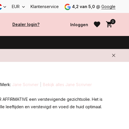
EUR
Klantenservice
4,2 van 5,0
@
Google
0
Dealer login?
Inloggen
Account aanmaken
Account aanmaken
Merk:
Jane Scrivner
Bekijk alles Jane Scrivner
AFFIRMATIVE een verstevigende gezichtsolie. Het is
lle leeftijden en verstevigd en voed de huid optimaal.