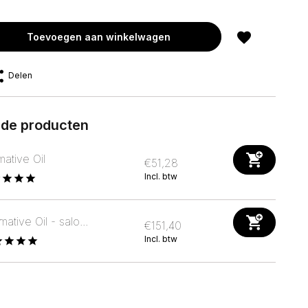
Toevoegen aan winkelwagen
Delen
rde producten
rmative Oil
€51,28
Incl. btw
rmative Oil - salo...
€151,40
Incl. btw