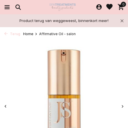
0
Product terug van weggeweest, binnenkort meer!
Terug
Home
Affirmative Oil - salon