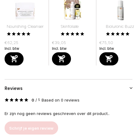
Nourishing Cleanser
Skinfoliate
Bioluronic Buzz
€62,25
€39,05
€75,50
Incl. btw
Incl. btw
Incl. btw
Reviews
0
/
Based on 0 reviews
5
Er zijn nog geen reviews geschreven over dit product..
Schrijf je eigen review